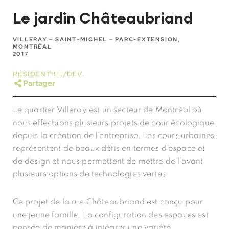
Le jardin Châteaubriand
VILLERAY – SAINT-MICHEL – PARC-EXTENSION,
MONTRÉAL
2017
RÉSIDENTIEL/DÉV.
Partager
Le quartier Villeray est un secteur de Montréal où
nous effectuons plusieurs projets de cour écologique
depuis la création de l’entreprise. Les cours urbaines
représentent de beaux défis en termes d’espace et
de design et nous permettent de mettre de l’avant
plusieurs options de technologies vertes.
Ce projet de la rue Châteaubriand est conçu pour
une jeune famille. La configuration des espaces est
pensée de manière à intégrer une variété